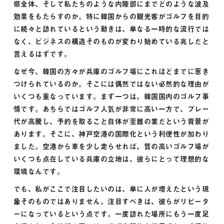
県全体、そして私たちのような内陸部にまでどのような波及
効果をもたらすのか。特に韓国からの観光客がゴルフを目的
に続々と訪れているという動きは、単なる一時的な流行では
なく、ビジネスの構造そのものが変わり始めている兆しだと
言えるはずです。
なぜ今、韓国の方々が兵庫のゴルフ場にこれほどまでに惹き
つけられているのか。そこには偶然ではない必然的な理由が
いくつも重なっています。まず一つは、韓国国内のゴルフ事
情です。あちらではゴルフ人気が非常に高い一方で、プレー
代が高騰し、予約を取ること自体が至難の業だという背景が
あります。そこに、神戸空港の国際化という利便性が加わり
ました。空港から車を少し走らせれば、質の高いゴルフ場が
いくつも点在している兵庫の立地は、彼らにとって理想的な
環境なんです。
でも、私がここで注目したいのは、単に人が増えたという現
象そのものではありません。注目すべきは、彼らがリピータ
ーになっているという点です。一度訪れた場所にもう一度足