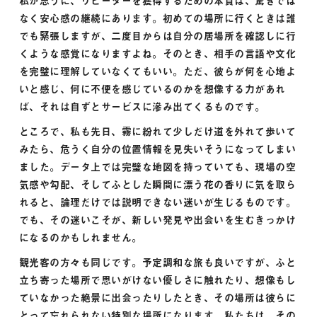
私が思うに、リピーターを獲得するための本質は、驚きでは
なく安心感の継続にあります。初めての場所に行くときは誰
でも緊張しますが、二度目からは自分の居場所を確認しに行
くような感覚になりますよね。そのとき、相手の言語や文化
を完璧に理解していなくてもいい。ただ、彼らが何を心地よ
いと感じ、何に不便を感じているのかを想像する力があれ
ば、それは自ずとサービスに滲み出てくるものです。
ところで、私も先日、霧に紛れて少しだけ道を外れて歩いて
みたら、危うく自分の位置情報を見失いそうになってしまい
ました。データ上では完璧な地図を持っていても、現場の空
気感や勾配、そしてふとした瞬間に漂う花の香りに気を取ら
れると、論理だけでは説明できない迷いが生じるものです。
でも、その迷いこそが、新しい発見や出会いを生むきっかけ
になるのかもしれません。
観光客の方々も同じです。予定調和な旅も良いですが、ふと
立ち寄った場所で思いがけない優しさに触れたり、想像もし
ていなかった絶景に出会ったりしたとき、その場所は彼らに
とって忘れられない特別な場所になります。私たちは、その