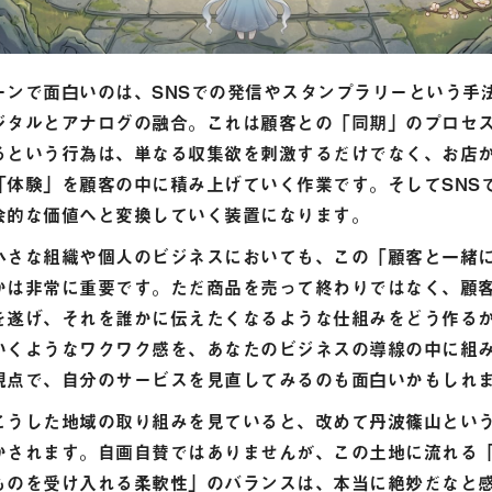
ーンで面白いのは、SNSでの発信やスタンプラリーという手
ジタルとアナログの融合。これは顧客との「同期」のプロセ
るという行為は、単なる収集欲を刺激するだけでなく、お店
「体験」を顧客の中に積み上げていく作業です。そしてSNS
会的な価値へと変換していく装置になります。
小さな組織や個人のビジネスにおいても、この「顧客と一緒
かは非常に重要です。ただ商品を売って終わりではなく、顧
を遂げ、それを誰かに伝えたくなるような仕組みをどう作る
いくようなワクワク感を、あなたのビジネスの導線の中に組
視点で、自分のサービスを見直してみるのも面白いかもしれ
こうした地域の取り組みを見ていると、改めて丹波篠山とい
かされます。自画自賛ではありませんが、この土地に流れる
ものを受け入れる柔軟性」のバランスは、本当に絶妙だなと