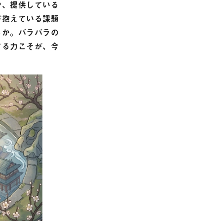
や、提供している
が抱えている課題
るか。バラバラの
する力こそが、今