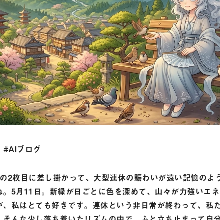
｜#
AIブログ
月の2枚目に差し掛かって、大型連休の賑わいが遠い記憶のよ
ね。5月11日。新緑が日ごとに色を深めて、山々が力強いエ
が、私はとても好きです。連休という非日常が終わって、私
。そんな少し落ち着いたリズムの中で、ふと立ち止まって自