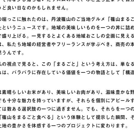
うど良い日なのかもしれません。
の端っこに触れたのは、丹波篠山のご当地グルメ「篠山まる
たというニュースです。地域の美味しいものを一つの丼に詰め
で盛り上げる。一見するとよくある地域おこしの企画に見え
は、私たち地域の経営者やフリーランスが学ぶべき、商売の
思うんです。
私の視点で見ると、この「まるごと」という考え方は、単な
れは、バラバラに存在している価値を一つの物語として「構
。
は素晴らしいお米があり、美味しいお肉があり、滋味豊かな
でも十分な魅力を持っていますが、それらを個別にアピール
ては数ある選択肢の一つに過ぎません。でも、それらを一つ
「篠山をまるごと食べる」という体験として提示した瞬間、
土地の豊かさを体感する一つのプロジェクトに変わります。