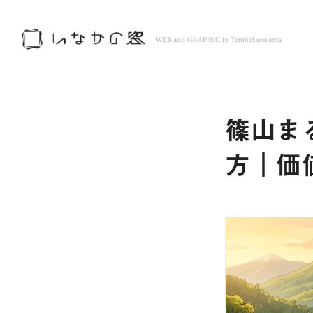
篠山ま
方｜価