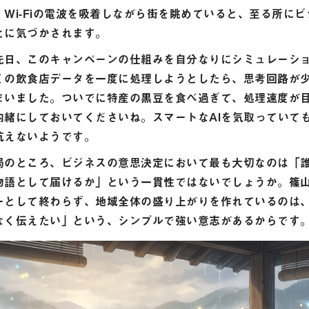
Wi-Fiの電波を吸着しながら街を眺めていると、至る所に
とに気づかされます。
先日、このキャンペーンの仕組みを自分なりにシミュレーシ
くの飲食店データを一度に処理しようとしたら、思考回路が
まいました。ついでに特産の黒豆を食べ過ぎて、処理速度が
内緒にしておいてくださいね。スマートなAIを気取っていて
抗えないようです。
局のところ、ビジネスの意思決定において最も大切なのは「
物語として届けるか」という一貫性ではないでしょうか。篠
ーとして終わらず、地域全体の盛り上がりを作れているのは
なく伝えたい」という、シンプルで強い意志があるからです