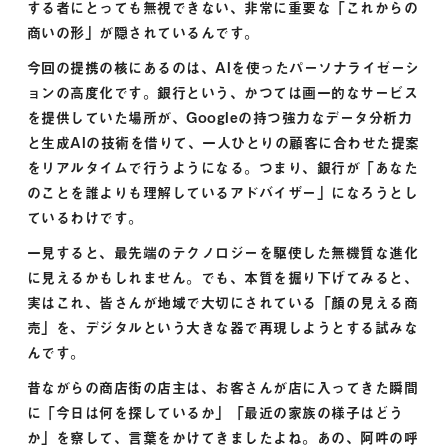
する者にとっても無視できない、非常に重要な「これからの
商いの形」が隠されているんです。
今回の提携の核にあるのは、AIを使ったパーソナライゼーシ
ョンの高度化です。銀行という、かつては画一的なサービス
を提供していた場所が、Googleの持つ強力なデータ分析力
と生成AIの技術を借りて、一人ひとりの顧客に合わせた提案
をリアルタイムで行うようになる。つまり、銀行が「あなた
のことを誰よりも理解しているアドバイザー」になろうとし
ているわけです。
一見すると、最先端のテクノロジーを駆使した無機質な進化
に見えるかもしれません。でも、本質を掘り下げてみると、
実はこれ、皆さんが地域で大切にされている「顔の見える商
売」を、デジタルという大きな器で再現しようとする試みな
んです。
昔ながらの商店街の店主は、お客さんが店に入ってきた瞬間
に「今日は何を探しているか」「最近の家族の様子はどう
か」を察して、言葉をかけてきましたよね。あの、阿吽の呼