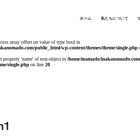
ccess array offset on value of type bool in
akanomado.com/public_html/wp-content/themes/theme/single.php
ホーム
私たちについて
et property 'slug' of non-object in
/home/inamado/inakanomado.com/p
eme/single.php
on line
20
ccess array offset on value of type bool in
akanomado.com/public_html/wp-content/themes/theme/single.php
et property 'name' of non-object in
/home/inamado/inakanomado.com/
eme/single.php
on line
20
n1