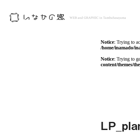
Notice
: Trying to a
/home/inamado/in
Notice
: Trying to g
content/themes/th
Notice
: Trying to a
/home/inamado/in
Notice
: Trying to g
content/themes/th
LP_pla