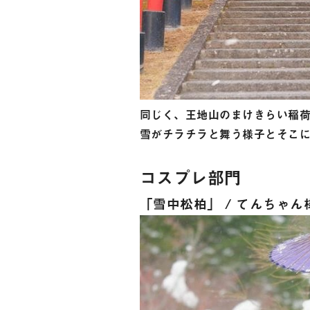
同じく、王地山のまけきらい稲
雪がチラチラと舞う様子とそこ
コスプレ部門
「雪中松柏」 / てんちゃん