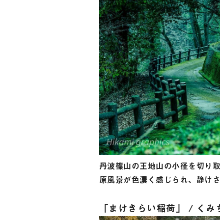
丹波篠山の王地山の小径を切り
原風景が色濃く感じられ、静け
「まけきらい稲荷」 / くみ