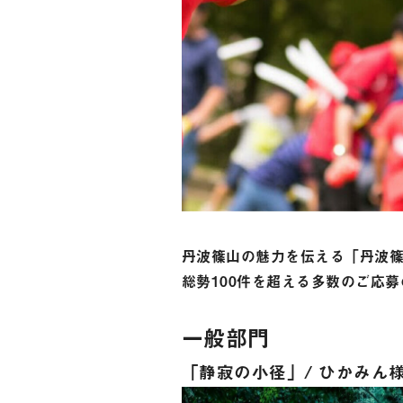
丹波篠山の魅力を伝える「丹波篠山I
総勢100件を超える多数のご応
一般部門
「静寂の小径」/ ひかみん